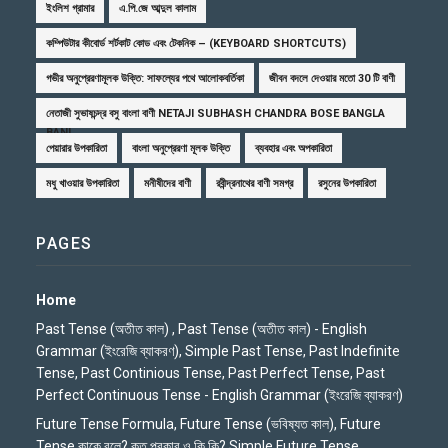
ইংলিশ গ্রামার
এ.পি.জে আব্দুল কালাম
কম্পিউটার কীবোর্ড শর্টকাট কোড এবং টেকনিক – (KEYBOARD SHORTCUTS)
গভীর অনুপ্রেরণামূলক উক্তি: সাফল্যের পথে আলোকবর্তিকা
জীবন বদলে দেওয়ার মতো 30 টি বাণী
নেতাজী সুভাষচন্দ্র বসু বাংলা বাণী NETAJI SUBHASH CHANDRA BOSE BANGLA
BANI
পেয়ারার উপকারিতা
বাংলা অনুপ্রেরণা মূলক উক্তি
ব্যবহার এবং অপকারিতা
মধু খাওয়ার উপকারিতা
মনীষীদের বাণী
রবীন্দ্রনাথের বাণী সমগ্র
রসুনের উপকারিতা
PAGES
Home
Past Tense (অতীত কাল) , Past Tense (অতীত কাল) - English
Grammar (ইংরেজি ব্যাকরণ), Simple Past Tense, Past Indefinite
Tense, Past Continious Tense, Past Perfect Tense, Past
Perfect Continuous Tense - English Grammar (ইংরেজি ব্যাকরণ)
Future Tense Formula, Future Tense (ভবিষ্যত কাল), Future
Tense কাকে বলে? কত প্রকার ও কি কি? Simple Future Tense