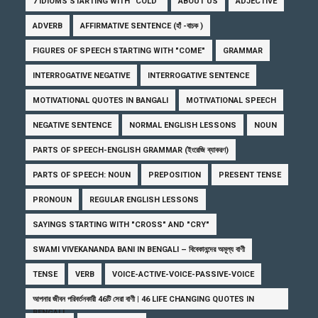
7 IDIOMS STARTING WITH "COLD"
ABOUT US
ADJECTIVE
ADVERB
AFFIRMATIVE SENTENCE (হাঁ -বাচক )
FIGURES OF SPEECH STARTING WITH "COME"
GRAMMAR
INTERROGATIVE NEGATIVE
INTERROGATIVE SENTENCE
MOTIVATIONAL QUOTES IN BANGALI
MOTIVATIONAL SPEECH
NEGATIVE SENTENCE
NORMAL ENGLISH LESSONS
NOUN
PARTS OF SPEECH-ENGLISH GRAMMAR (ইংরেজি ব্যাকরণ)
PARTS OF SPEECH: NOUN
PREPOSITION
PRESENT TENSE
PRONOUN
REGULAR ENGLISH LESSONS
SAYINGS STARTING WITH "CROSS" AND "CRY"
SWAMI VIVEKANANDA BANI IN BENGALI – বিবেকানন্দের অমূল্য বাণী
TENSE
VERB
VOICE-ACTIVE-VOICE-PASSIVE-VOICE
আপনার জীবন পরিবর্তনকারী 46টি সেরা বাণী | 46 LIFE CHANGING QUOTES IN
BENGALI