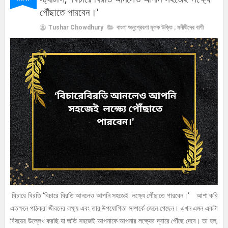
পৌঁছাতে পারবেন।'
Tushar Chowdhury
বাংলা অনুপ্রেরণা মূলক উক্তি
,
মনীষীদের বাণী
বিচারে বিরতি ‘বিচারে বিরতি আনলেও আপনি সহজেই লক্ষ্যে পৌঁছাতে পারবেন।' আশা করি
এতক্ষনে পাঠকরা জীবনের লক্ষ্য এবং তার উপযোগিতা সম্পর্কে জেনে গেছেন। এখন এমন একটা
বিষয়ের উল্লেখ করছি যা অতি সহজেই আপনাকে আপনার লক্ষ্যের দ্বারে পৌঁছে দেবে। তা হল,