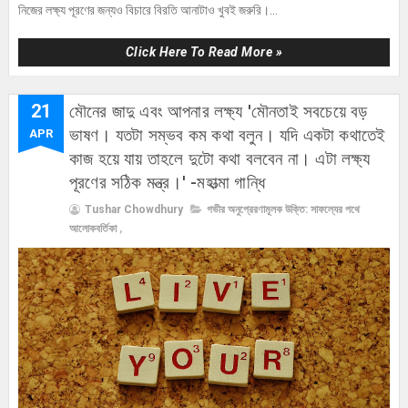
নিজের লক্ষ্য পূরণের জন্যও বিচারে বিরতি আনাটাও খুবই জরুরি।...
Click Here To Read More »
21
মৌনের জাদু এবং আপনার লক্ষ্য 'মৌনতাই সবচেয়ে বড়
ভাষণ। যতটা সম্ভব কম কথা বলুন। যদি একটা কথাতেই
APR
কাজ হয়ে যায় তাহলে দুটো কথা বলবেন না। এটা লক্ষ্য
পূরণের সঠিক মন্ত্র।' -মহাত্মা গান্ধি
Tushar Chowdhury
গভীর অনুপ্রেরণামূলক উক্তি: সাফল্যের পথে
আলোকবর্তিকা
,