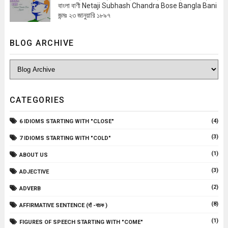
বাংলা বাণী Netaji Subhash Chandra Bose Bangla Bani
জন্মঃ ২৩ জানুয়ারি ১৮৯৭
BLOG ARCHIVE
CATEGORIES
(4)
6 IDIOMS STARTING WITH "CLOSE"
(3)
7 IDIOMS STARTING WITH "COLD"
(1)
ABOUT US
(3)
ADJECTIVE
(2)
ADVERB
(8)
AFFIRMATIVE SENTENCE (হাঁ -বাচক )
(1)
FIGURES OF SPEECH STARTING WITH "COME"