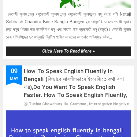
নেতাজী সুভাষ চন্দ্র বসুনেতাজী সুভাষ চন্দ্র বসুনেতাজী সুভাষচন্দ্র বসু বাংলা বাণী Netaji
Subhash Chandra Bose Bangla Baniজন্মঃ ২৩ জানুয়ারি ১৮৯৭নেতাজী সুভাষ
চন্দ্র বসুর পিতার নাম জানকীনাথ বসু এবং মাতার নাম প্রভাবতী বসু (দত্ত)। নেতাজী সুভাষ
১৮৯৭ খ্রিষ্টাব্দের ২৩ জানুয়ারি ব্রিটিশ শাসিত ভারতের অন্তর্গত ওড়িষ্যার কটক...
Click Here To Read More »
09
How To Speak English Fluently In
Bengali (কিভাবে সাবলীলভাবে ইংরেজিতে কথা বলা
MAY
যায়),Do You Want To Speak English
Faster. How To Speak English Fluently,
Tushar Chowdhury
Grammar
,
Interrogative Negative