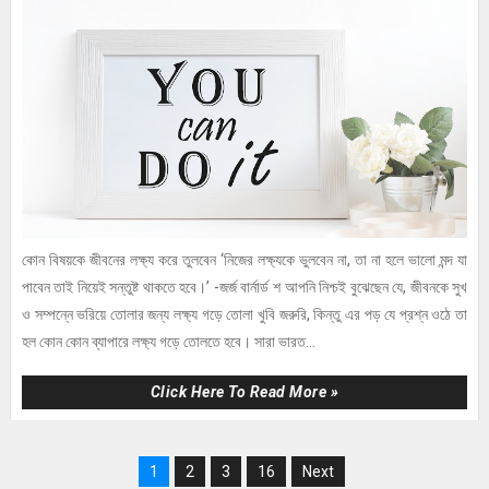
কোন বিষয়কে জীবনের লক্ষ্য করে তুলবেন ‘নিজের লক্ষ্যকে ভুলবেন না, তা না হলে ভালো মন্দ যা
পাবেন তাই নিয়েই সন্তুষ্ট থাকতে হবে।’ -জর্জ বার্নার্ড শ আপনি নিশ্চই বুঝেছেন যে, জীবনকে সুখ
ও সম্পন্নে ভরিয়ে তোলার জন্য লক্ষ্য গড়ে তোলা খুবি জরুরি, কিন্তু এর পড় যে প্রশ্ন ওঠে তা
হল কোন কোন ব্যাপারে লক্ষ্য গড়ে তোলতে হবে। সারা ভারত...
Click Here To Read More »
1
2
3
16
Next