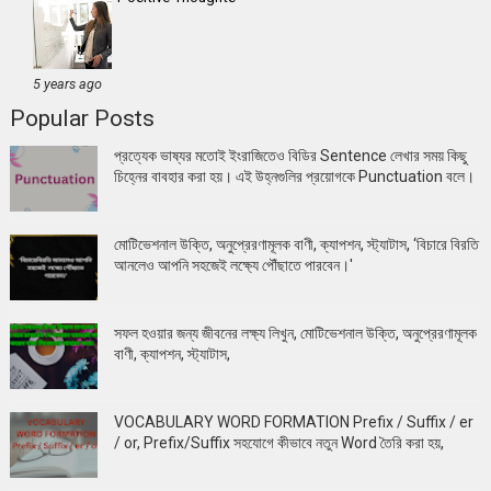
5 years ago
Popular Posts
প্রত্যেক ভাষ্যর মতোই ইংরাজিতেও বিডির Sentence লেখার সময় কিছু
চিহ্নের বাবহার করা হয়। এই উহ্নগুলির প্রয়োগকে Punctuation বলে।
মোটিভেশনাল উক্তি, অনুপ্রেরণামূলক বাণী, ক্যাপশন, স্ট্যাটাস, ‘বিচারে বিরতি
আনলেও আপনি সহজেই লক্ষ্যে পৌঁছাতে পারবেন।'
সফল হওয়ার জন্য জীবনের লক্ষ্য লিখুন, মোটিভেশনাল উক্তি, অনুপ্রেরণামূলক
বাণী, ক্যাপশন, স্ট্যাটাস,
VOCABULARY WORD FORMATION Prefix / Suffix / er
/ or, Prefix/Suffix সহযোগে কীভাবে নতুন Word তৈরি করা হয়,