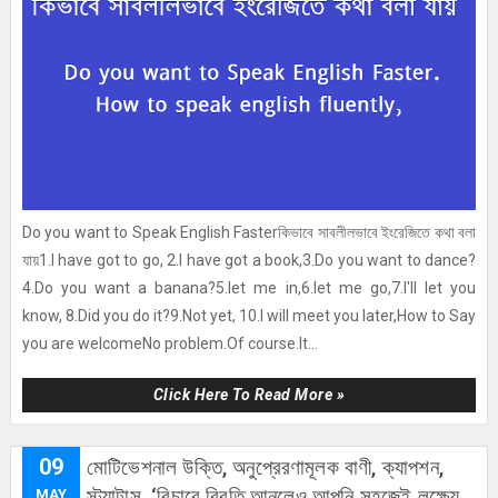
Do you want to Speak English Fasterকিভাবে সাবলীলভাবে ইংরেজিতে কথা বলা
যায়1.I have got to go, 2.I have got a book,3.Do you want to dance?
4.Do you want a banana?5.let me in,6.let me go,7.I'll let you
know, 8.Did you do it?9.Not yet, 10.I will meet you later,How to Say
you are welcomeNo problem.Of course.It...
Click Here To Read More »
09
মোটিভেশনাল উক্তি, অনুপ্রেরণামূলক বাণী, ক্যাপশন,
স্ট্যাটাস, ‘বিচারে বিরতি আনলেও আপনি সহজেই লক্ষ্যে
MAY