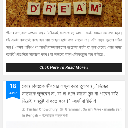
মৌনের জাদু এবং আপনার লক্ষ্য 'মৌনতাই সবচেয়ে বড় ভাষণ। যতটা সম্ভব কম কথা বলুন।
যদি একটা কথাতেই কাজ হয়ে যায় তাহলে দুটো কথা বলবেন না। এটা লক্ষ্য পূরণের সঠিক
মন্ত্র।' -মহাত্মা গান্ধি এখন আপনি লক্ষ্য বানানোর প্রয়োজন কতটা তা বুঝে গেছেন, এবার আমরা
পরবর্তি পর্যায় নিয়ে আলোচনা করব। যা আমাদের লক্ষ্য গুলিকে সুন্দর করে সাজিয়ে...
Click Here To Read More »
18
কোন বিষয়কে জীবনের লক্ষ্য করে তুলবেন , ‘নিজের
লক্ষ্যকে ভুলবেন না, তা না হলে ভালো মন্দ যা পাবেন তাই
APR
নিয়েই সন্তুষ্ট থাকতে হবে।’ -জর্জ বার্নার্ড শ
Tushar Chowdhury
Grammar
,
Swami Vivekananda Bani
In Bengali – বিবেকানন্দের অমূল্য বাণী