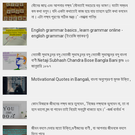
মৌনের জাদু এবং আপনার লক্ষ্য 'মৌনতাই সবচেয়ে বড় ভাষণ। যতটা সম্ভব
কম কথা বলুন। যদি একটা কথাতেই কাজ হয়ে যায় তাহলে দুটো কথা বলবেন
না। এটা লক্ষ্য পূরণের সঠিক মন্ত্র।' -মহাত্মা গান্ধি
English grammar basics , learn grammar online -
english grammar (ইংরেজি ব্যাকরণ)
নেতাজী সুভাষ চন্দ্র বসু নেতাজী সুভাষ চন্দ্র বসু নেতাজী সুভাষচন্দ্র বসু বাংলা
বাণী Netaji Subhash Chandra Bose Bangla Bani জন্মঃ ২৩
জানুয়ারি ১৮৯৭
Motivational Quotes in Bangali, বাংলা অনুপ্রেরণা মূলক উক্তি ,
কোন বিষয়কে জীবনের লক্ষ্য করে তুলবেন , ‘নিজের লক্ষ্যকে ভুলবেন না, তা না
হলে ভালো মন্দ যা পাবেন তাই নিয়েই সন্তুষ্ট থাকতে হবে।’ -জর্জ বার্নার্ড শ
জীবন বদলে দেবার মতো উক্তি,গুণীজনের বাণী , যা আপনার জীবনকে বদলে
দিতে পারে