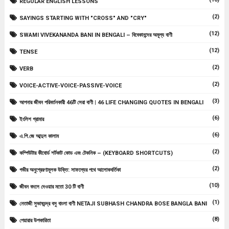
REGULAR ENGLISH LESSONS
(2)
SAYINGS STARTING WITH "CROSS" AND "CRY"
(12)
SWAMI VIVEKANANDA BANI IN BENGALI – বিবেকানন্দের অমূল্য বাণী
(12)
TENSE
(2)
VERB
(2)
VOICE-ACTIVE-VOICE-PASSIVE-VOICE
(3)
আপনার জীবন পরিবর্তনকারী 46টি সেরা বাণী | 46 LIFE CHANGING QUOTES IN BENGALI
(6)
ইংলিশ গ্রামার
(6)
এ.পি.জে আব্দুল কালাম
(2)
কম্পিউটার কীবোর্ড শর্টকাট কোড এবং টেকনিক – (KEYBOARD SHORTCUTS)
(2)
গভীর অনুপ্রেরণামূলক উক্তি: সাফল্যের পথে আলোকবর্তিকা
(10)
জীবন বদলে দেওয়ার মতো 30 টি বাণী
(1)
নেতাজী সুভাষচন্দ্র বসু বাংলা বাণী NETAJI SUBHASH CHANDRA BOSE BANGLA BANI
(8)
পেয়ারার উপকারিতা