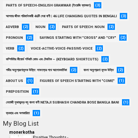
(3)
PARTS OF SPEECH-ENGLISH GRAMMAR (ইংরেজি ব্যাকরণ)
(3)
আপনার জীবন পরিবর্তনকারী 46টি সেরা বাণী | 46 LIFE CHANGING QUOTES IN BENGALI
(2)
(2)
(2)
ADVERB
NOUN
PARTS OF SPEECH: NOUN
(2)
(2)
PRONOUN
SAYINGS STARTING WITH "CROSS" AND "CRY"
(2)
(2)
VERB
VOICE-ACTIVE-VOICE-PASSIVE-VOICE
(2)
কম্পিউটার কীবোর্ড শর্টকাট কোড এবং টেকনিক – (KEYBOARD SHORTCUTS)
(2)
(2)
গভীর অনুপ্রেরণামূলক উক্তি: সাফল্যের পথে আলোকবর্তিকা
বাংলা অনুপ্রেরণা মূলক উক্তি
(1)
(1)
ABOUT US
FIGURES OF SPEECH STARTING WITH "COME"
(1)
PREPOSITION
(1)
নেতাজী সুভাষচন্দ্র বসু বাংলা বাণী NETAJI SUBHASH CHANDRA BOSE BANGLA BANI
(1)
ব্যবহার এবং অপকারিতা
My Blog List
monerkotha
Positive Thoughts
-