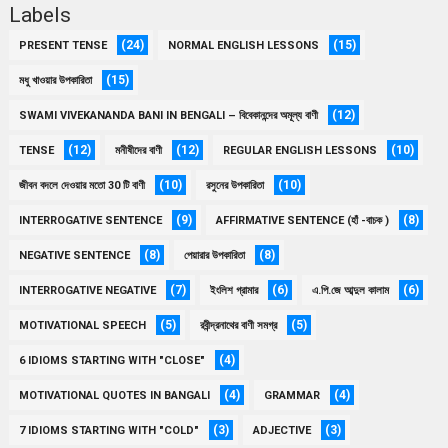
Labels
(24)
(15)
PRESENT TENSE
NORMAL ENGLISH LESSONS
(15)
মধু খাওয়ার উপকারিতা
(12)
SWAMI VIVEKANANDA BANI IN BENGALI – বিবেকানন্দের অমূল্য বাণী
(12)
(12)
(10)
TENSE
মনীষীদের বাণী
REGULAR ENGLISH LESSONS
(10)
(10)
জীবন বদলে দেওয়ার মতো 30 টি বাণী
রসুনের উপকারিতা
(9)
(8)
INTERROGATIVE SENTENCE
AFFIRMATIVE SENTENCE (হাঁ -বাচক )
(8)
(8)
NEGATIVE SENTENCE
পেয়ারার উপকারিতা
(7)
(6)
(6)
INTERROGATIVE NEGATIVE
ইংলিশ গ্রামার
এ.পি.জে আব্দুল কালাম
(5)
(5)
MOTIVATIONAL SPEECH
রবীন্দ্রনাথের বাণী সমগ্র
(4)
6 IDIOMS STARTING WITH "CLOSE"
(4)
(4)
MOTIVATIONAL QUOTES IN BANGALI
GRAMMAR
(3)
(3)
7 IDIOMS STARTING WITH "COLD"
ADJECTIVE