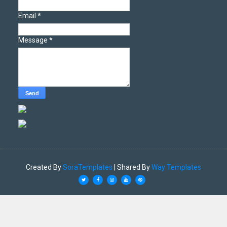
Email
*
Message
*
Created By
SoraTemplates
| Shared By
Way Templates