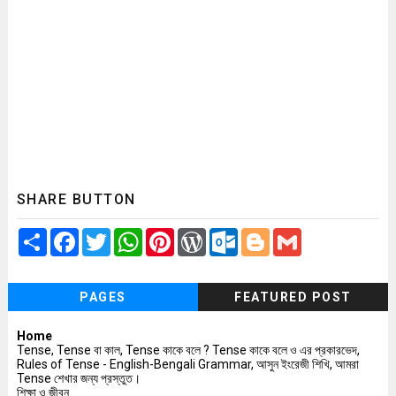
SHARE BUTTON
S
F
T
W
P
W
O
B
G
h
a
w
h
i
o
u
l
m
a
c
i
a
n
r
t
o
a
r
e
t
t
t
d
l
g
i
e
b
t
s
e
P
o
g
l
PAGES
FEATURED POST
o
e
A
r
r
o
e
o
r
p
e
e
k
r
k
p
s
s
.
Home
t
s
c
Tense, Tense বা কাল, Tense কাকে বলে ? Tense কাকে বলে ও এর প্রকারভেদ,
o
Rules of Tense - English-Bengali Grammar, আসুন ইংরেজী শিখি, আমরা
m
Tense শেখার জন্য প্রস্তুত।
শিক্ষা ও জীবন