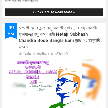
ফলতা কেউ ধরে রাখতে পারবে ন...
Click Here To Read More »
09
নেতাজী সুভাষ চন্দ্র বসু নেতাজী সুভাষ চন্দ্র বসু নেতাজী
সুভাষচন্দ্র বসু বাংলা বাণী Netaji Subhash
MAY
Chandra Bose Bangla Bani জন্মঃ ২৩ জানুয়ারি
১৮৯৭
Tushar Chowdhury
মনীষীদের বাণী
,