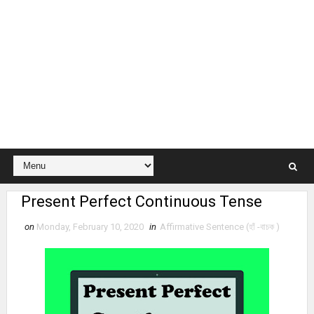
Present Perfect Continuous Tense
on
Monday, February 10, 2020
in
Affirmative Sentence (হাঁ -বাচক )