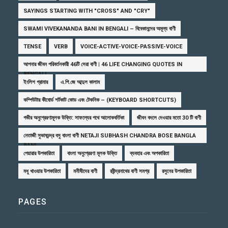
SAYINGS STARTING WITH "CROSS" AND "CRY"
SWAMI VIVEKANANDA BANI IN BENGALI – বিবেকানন্দের অমূল্য বাণী
TENSE
VERB
VOICE-ACTIVE-VOICE-PASSIVE-VOICE
আপনার জীবন পরিবর্তনকারী 46টি সেরা বাণী | 46 LIFE CHANGING QUOTES IN
BENGALI
ইংলিশ গ্রামার
এ.পি.জে আব্দুল কালাম
কম্পিউটার কীবোর্ড শর্টকাট কোড এবং টেকনিক – (KEYBOARD SHORTCUTS)
গভীর অনুপ্রেরণামূলক উক্তি: সাফল্যের পথে আলোকবর্তিকা
জীবন বদলে দেওয়ার মতো 30 টি বাণী
নেতাজী সুভাষচন্দ্র বসু বাংলা বাণী NETAJI SUBHASH CHANDRA BOSE BANGLA
BANI
পেয়ারার উপকারিতা
বাংলা অনুপ্রেরণা মূলক উক্তি
ব্যবহার এবং অপকারিতা
মধু খাওয়ার উপকারিতা
মনীষীদের বাণী
রবীন্দ্রনাথের বাণী সমগ্র
রসুনের উপকারিতা
PAGES