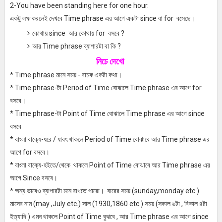
2-You have been standing here for one hour.
একটু লক্ষ করলেই দেখবে
Time phrase এর আগে একটা since বা for বসেছে।
কোথায় since আর কোথায় for বসবে ?
আর Time phrase ব্যাপারটা বা কি ?
নিচে দেখো
* Time phrase মানে সময় - বাচক একটা কথা।
* Time phrase-টা Period of Time বোঝালে Time phrase এর আগে for
বসবে।
* Time phrase-টা Point of Time বোঝালে Time phrase এর আগে since
বসবে
* বাংলা বাক্যে-ধরে / যাবৎ থাকলে Period of Time বোঝাবে আর Time phrase এর
আগে for বসবে।
* বাংলা বাক্যে-হইতে/থেকে থাকলে Point of Time বোঝাবে আর Time phrase এর
আগে Since বসবে।
* অন্য ভাবেও ব্যাপারটা মনে রাখতে পারো। বারের সময় (sunday,monday etc.)
মাসের নাম (may ,July etc.) সাল (1930,1860 etc.) সময় (সকাল ৬টা , বিকাল ৪টা
ইত্যাদি ) এমন থাকলে Point of Time বুঝবে , আর Time phrase এর আগে since