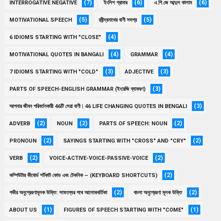
(7)
(6)
(6)
INTERROGATIVE NEGATIVE
ইংলিশ গ্রামার
এ.পি.জে আব্দুল কালাম
(5)
(5)
MOTIVATIONAL SPEECH
রবীন্দ্রনাথের বাণী সমগ্র
(4)
6 IDIOMS STARTING WITH "CLOSE"
(4)
(4)
MOTIVATIONAL QUOTES IN BANGALI
GRAMMAR
(3)
(3)
7 IDIOMS STARTING WITH "COLD"
ADJECTIVE
(3)
PARTS OF SPEECH-ENGLISH GRAMMAR (ইংরেজি ব্যাকরণ)
(3)
আপনার জীবন পরিবর্তনকারী 46টি সেরা বাণী | 46 LIFE CHANGING QUOTES IN BENGALI
(2)
(2)
(2)
ADVERB
NOUN
PARTS OF SPEECH: NOUN
(2)
(2)
PRONOUN
SAYINGS STARTING WITH "CROSS" AND "CRY"
(2)
(2)
VERB
VOICE-ACTIVE-VOICE-PASSIVE-VOICE
(2)
কম্পিউটার কীবোর্ড শর্টকাট কোড এবং টেকনিক – (KEYBOARD SHORTCUTS)
(2)
(2)
গভীর অনুপ্রেরণামূলক উক্তি: সাফল্যের পথে আলোকবর্তিকা
বাংলা অনুপ্রেরণা মূলক উক্তি
(1)
(1)
ABOUT US
FIGURES OF SPEECH STARTING WITH "COME"