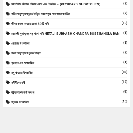
(2)
কম্পিউটার কীবোর্ড শর্টকাট কোড এবং টেকনিক – (KEYBOARD SHORTCUTS)
(2)
গভীর অনুপ্রেরণামূলক উক্তি: সাফল্যের পথে আলোকবর্তিকা
(10)
জীবন বদলে দেওয়ার মতো 30 টি বাণী
(1)
নেতাজী সুভাষচন্দ্র বসু বাংলা বাণী NETAJI SUBHASH CHANDRA BOSE BANGLA BANI
(8)
পেয়ারার উপকারিতা
(2)
বাংলা অনুপ্রেরণা মূলক উক্তি
(1)
ব্যবহার এবং অপকারিতা
(15)
মধু খাওয়ার উপকারিতা
(12)
মনীষীদের বাণী
(5)
রবীন্দ্রনাথের বাণী সমগ্র
(10)
রসুনের উপকারিতা