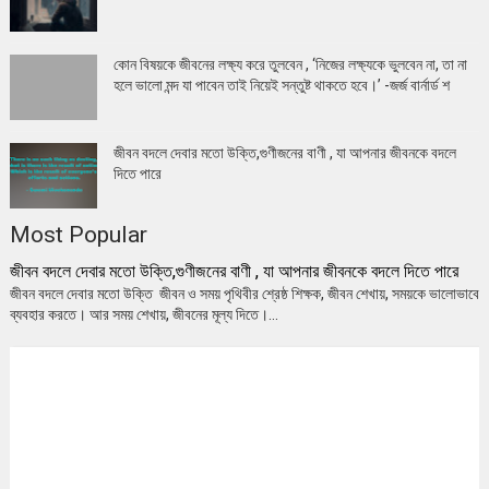
কোন বিষয়কে জীবনের লক্ষ্য করে তুলবেন , ‘নিজের লক্ষ্যকে ভুলবেন না, তা না
হলে ভালো মন্দ যা পাবেন তাই নিয়েই সন্তুষ্ট থাকতে হবে।’ -জর্জ বার্নার্ড শ
জীবন বদলে দেবার মতো উক্তি,গুণীজনের বাণী , যা আপনার জীবনকে বদলে
দিতে পারে
Most Popular
জীবন বদলে দেবার মতো উক্তি,গুণীজনের বাণী , যা আপনার জীবনকে বদলে দিতে পারে
জীবন বদলে দেবার মতো উক্তি জীবন ও সময় পৃথিবীর শ্রেষ্ঠ শিক্ষক, জীবন শেখায়, সময়কে ভালোভাবে
ব্যবহার করতে। আর সময় শেখায়, জীবনের মূল্য দিতে।...