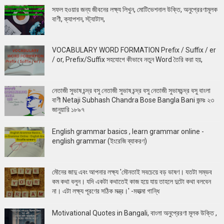
সফল হওয়ার জন্য জীবনের লক্ষ্য লিখুন, মোটিভেশনাল উক্তি, অনুপ্রেরণামূলক
বাণী, ক্যাপশন, স্ট্যাটাস,
VOCABULARY WORD FORMATION Prefix / Suffix / er
/ or, Prefix/Suffix সহযোগে কীভাবে নতুন Word তৈরি করা হয়,
নেতাজী সুভাষ চন্দ্র বসু নেতাজী সুভাষ চন্দ্র বসু নেতাজী সুভাষচন্দ্র বসু বাংলা
বাণী Netaji Subhash Chandra Bose Bangla Bani জন্মঃ ২৩
জানুয়ারি ১৮৯৭
English grammar basics , learn grammar online -
english grammar (ইংরেজি ব্যাকরণ)
মৌনের জাদু এবং আপনার লক্ষ্য 'মৌনতাই সবচেয়ে বড় ভাষণ। যতটা সম্ভব
কম কথা বলুন। যদি একটা কথাতেই কাজ হয়ে যায় তাহলে দুটো কথা বলবেন
না। এটা লক্ষ্য পূরণের সঠিক মন্ত্র।' -মহাত্মা গান্ধি
Motivational Quotes in Bangali, বাংলা অনুপ্রেরণা মূলক উক্তি ,