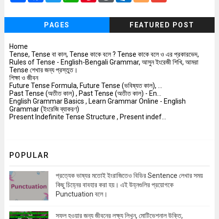
a
c
i
a
n
r
t
o
a
r
e
t
t
t
d
l
g
i
e
b
t
s
e
P
o
g
l
PAGES
FEATURED POST
o
e
A
r
r
o
e
o
r
p
e
e
k
r
k
p
s
s
.
Home
t
s
c
Tense, Tense বা কাল, Tense কাকে বলে ? Tense কাকে বলে ও এর প্রকারভেদ,
o
Rules of Tense - English-Bengali Grammar, আসুন ইংরেজী শিখি, আমরা
m
Tense শেখার জন্য প্রস্তুত।
শিক্ষা ও জীবন
Future Tense Formula, Future Tense (ভবিষ্যত কাল), ...
Past Tense (অতীত কাল) , Past Tense (অতীত কাল) - En...
English Grammar Basics , Learn Grammar Online - English
Grammar (ইংরেজি ব্যাকরণ)
Present Indefinite Tense Structure , Present indef...
POPULAR
প্রত্যেক ভাষ্যর মতোই ইংরাজিতেও বিডির Sentence লেখার সময়
কিছু চিহ্নের বাবহার করা হয়। এই উহ্নগুলির প্রয়োগকে
Punctuation বলে।
সফল হওয়ার জন্য জীবনের লক্ষ্য লিখুন, মোটিভেশনাল উক্তি,