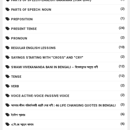
PARTS OF SPEECH-ENGLISH GRAMMAR (ইংরেজি ব্যাকরণ)
(2)
PARTS OF SPEECH: NOUN
(1)
PREPOSITION
(24)
PRESENT TENSE
(2)
PRONOUN
(10)
REGULAR ENGLISH LESSONS
(2)
SAYINGS STARTING WITH "CROSS" AND "CRY"
(12)
SWAMI VIVEKANANDA BANI IN BENGALI – বিবেকানন্দের অমূল্য বাণী
(12)
TENSE
(2)
VERB
(2)
VOICE-ACTIVE-VOICE-PASSIVE-VOICE
(3)
আপনার জীবন পরিবর্তনকারী 46টি সেরা বাণী | 46 LIFE CHANGING QUOTES IN BENGALI
(6)
ইংলিশ গ্রামার
(6)
এ.পি.জে আব্দুল কালাম