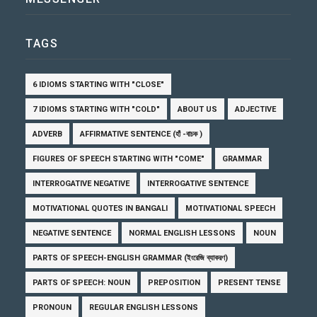
TAGS
6 IDIOMS STARTING WITH "CLOSE"
7 IDIOMS STARTING WITH "COLD"
ABOUT US
ADJECTIVE
ADVERB
AFFIRMATIVE SENTENCE (হাঁ -বাচক )
FIGURES OF SPEECH STARTING WITH "COME"
GRAMMAR
INTERROGATIVE NEGATIVE
INTERROGATIVE SENTENCE
MOTIVATIONAL QUOTES IN BANGALI
MOTIVATIONAL SPEECH
NEGATIVE SENTENCE
NORMAL ENGLISH LESSONS
NOUN
PARTS OF SPEECH-ENGLISH GRAMMAR (ইংরেজি ব্যাকরণ)
PARTS OF SPEECH: NOUN
PREPOSITION
PRESENT TENSE
PRONOUN
REGULAR ENGLISH LESSONS